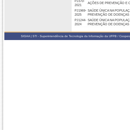
PJ370-
AÇÕES DE PREVENÇÃO E 
2021
PJ1969-
SAÚDE ÚNICA NA POPULAÇ
2025
PREVENÇÃO DE DOENÇAS (
PJ1244-
SAÚDE ÚNICA NA POPULAÇ
2024
PREVENÇÃO DE DOENÇAS
SIGAA | STI - Superintendência de Tecnologia da Informação da UFPB / Coope