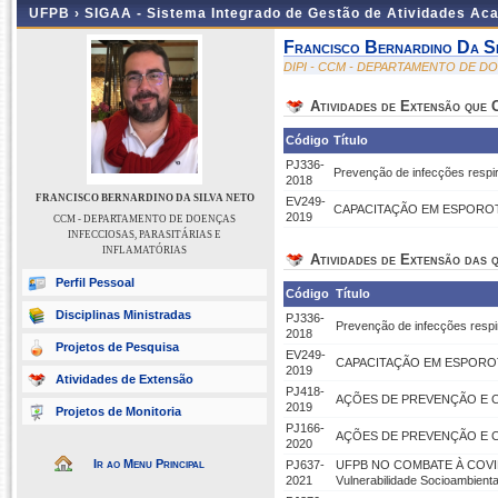
UFPB ›
SIGAA - Sistema Integrado de Gestão de Atividades Ac
Francisco Bernardino Da S
DIPI - CCM - DEPARTAMENTO DE D
Atividades de Extensão que
Código
Título
PJ336-
Prevenção de infecções respi
2018
FRANCISCO BERNARDINO DA SILVA NETO
EV249-
CAPACITAÇÃO EM ESPOROT
2019
CCM - DEPARTAMENTO DE DOENÇAS
INFECCIOSAS, PARASITÁRIAS E
INFLAMATÓRIAS
Atividades de Extensão das q
Perfil Pessoal
Código
Título
Disciplinas Ministradas
PJ336-
Prevenção de infecções respi
2018
Projetos de Pesquisa
EV249-
CAPACITAÇÃO EM ESPOROT
2019
Atividades de Extensão
PJ418-
AÇÕES DE PREVENÇÃO E C
2019
Projetos de Monitoria
PJ166-
AÇÕES DE PREVENÇÃO E C
2020
Ir ao Menu Principal
PJ637-
UFPB NO COMBATE À COVID-1
2021
Vulnerabilidade Socioambient