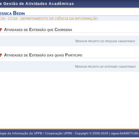
de Gestão de Atividades Acadêmicas
essica Bedin
CIN - CCSA - DEPARTAMENTO DE CIÊNCIA DA INFORMAÇÃO
Atividades de Extensão que Coordena
Nenhum projeto de pesquisa cadastrado
Atividades de Extensão das quais Participo
Nenhum projeto de extensão cadastrado
ologia da Informação da UFPB / Cooperação UFRN - Copyright © 2006-2026 | sigaa-6d48877c6