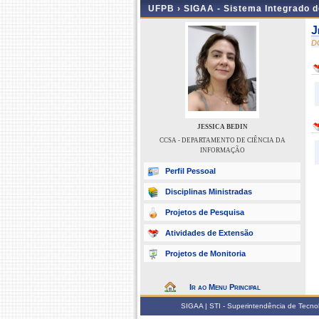
UFPB ›
SIGAA - Sistema Integrado 
J
D
JESSICA BEDIN
CCSA - DEPARTAMENTO DE CIÊNCIA DA
INFORMAÇÃO
Perfil Pessoal
Disciplinas Ministradas
Projetos de Pesquisa
Atividades de Extensão
Projetos de Monitoria
Ir ao Menu Principal
SIGAA | STI - Superintendência de Tecn