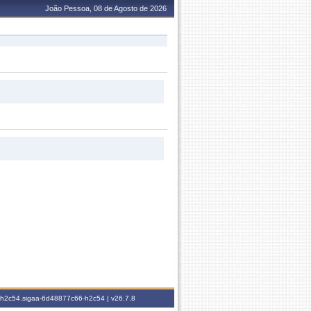
João Pessoa, 08 de Agosto de 2026
6-h2c54.sigaa-6d48877c66-h2c54 |
v26.7.8