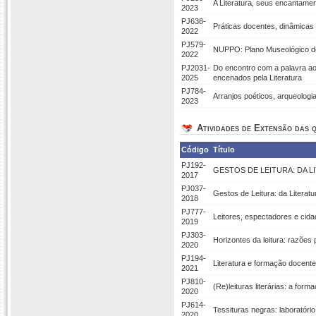
A Literatura, seus encantament
2023
PJ638-
Práticas docentes, dinâmicas l
2022
PJ579-
NUPPO: Plano Museológico do
2022
PJ2031-
Do encontro com a palavra ao
2025
encenados pela Literatura
PJ784-
Arranjos poéticos, arqueologia
2023
Atividades de Extensão das q
Código
Título
PJ192-
GESTOS DE LEITURA: DA L
2017
PJ037-
Gestos de Leitura: da Literatu
2018
PJ777-
Leitores, espectadores e cida
2019
PJ303-
Horizontes da leitura: razões p
2020
PJ194-
Literatura e formação docente:
2021
PJ810-
(Re)leituras literárias: a form
2020
PJ614-
Tessituras negras: laboratório
2020