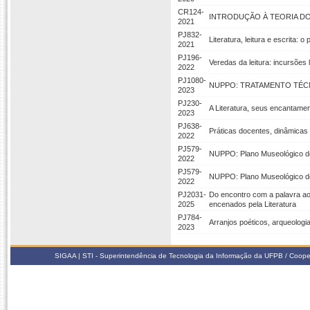
CR124-
INTRODUÇÃO À TEORIA D
2021
PJ832-
Literatura, leitura e escrita: 
2021
PJ196-
Veredas da leitura: incursões 
2022
PJ1080-
NUPPO: TRATAMENTO TÉC
2023
PJ230-
A Literatura, seus encantament
2023
PJ638-
Práticas docentes, dinâmicas l
2022
PJ579-
NUPPO: Plano Museológico do
2022
PJ579-
NUPPO: Plano Museológico do
2022
PJ2031-
Do encontro com a palavra ao
2025
encenados pela Literatura
PJ784-
Arranjos poéticos, arqueologia
2023
SIGAA | STI - Superintendência de Tecnologia da Informação da UFPB / Coope