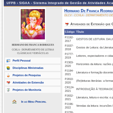
UFPB ›
SIGAA - Sistema Integrado de Gestão de Atividades Ac
Hermano De Franca Rodrig
DLCV - CCHLA - DEPARTAMENTO D
Atividades de Extensão que
Código
Título
PJ192-
GESTOS DE LEITURA: DA L
2017
HERMANO DE FRANCA RODRIGUES
PJ037-
Gestos de Leitura: da Literatu
2018
CCHLA - DEPARTAMENTO DE LETRAS
CLÁSSICAS E VERNÁCULAS
PJ777-
Leitores, espectadores e cida
2019
Perfil Pessoal
PJ303-
Horizontes da leitura: razões p
2020
Disciplinas Ministradas
PJ194-
Literatura e formação docente:
2021
Projetos de Pesquisa
PJ810-
(Re)leituras literárias: a form
Atividades de Extensão
2020
CR124-
INTRODUÇÃO À TEORIA D
Projetos de Monitoria
2021
PJ832-
Literatura, leitura e escrita: 
2021
Ir ao Menu Principal
PJ196-
Veredas da leitura: incursões 
2022
PJ230-