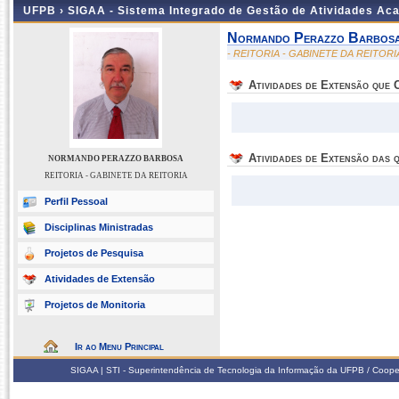
UFPB ›
SIGAA - Sistema Integrado de Gestão de Atividades Ac
Normando Perazzo Barbos
- REITORIA - GABINETE DA REITORI
Atividades de Extensão que
Atividades de Extensão das q
NORMANDO PERAZZO BARBOSA
REITORIA - GABINETE DA REITORIA
Perfil Pessoal
Disciplinas Ministradas
Projetos de Pesquisa
Atividades de Extensão
Projetos de Monitoria
Ir ao Menu Principal
SIGAA | STI - Superintendência de Tecnologia da Informação da UFPB / Coope