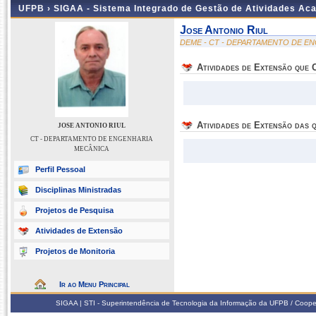
UFPB ›
SIGAA - Sistema Integrado de Gestão de Atividades Ac
Jose Antonio Riul
DEME - CT - DEPARTAMENTO DE E
Atividades de Extensão que
Atividades de Extensão das q
JOSE ANTONIO RIUL
CT - DEPARTAMENTO DE ENGENHARIA
MECÂNICA
Perfil Pessoal
Disciplinas Ministradas
Projetos de Pesquisa
Atividades de Extensão
Projetos de Monitoria
Ir ao Menu Principal
SIGAA | STI - Superintendência de Tecnologia da Informação da UFPB / Coope