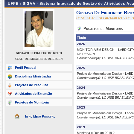
UFPB ›
SIGAA - Sistema Integrado de Gestão de Atividades Ac
Gustavo De Figueiredo Brit
DESI - CCAE - DEPARTAMENTO DE 
Projetos de Monitoria
Título
2026
MONITORIA EM DESIGN – LABDIGI
GUSTAVO DE FIGUEIREDO BRITO
DE DESIGN
Coordenador(a): LOUISE BRASILEIR
CCAE - DEPARTAMENTO DE DESIGN
Perfil Pessoal
2025
Projeto de Monitoria em Design - LAB
Disciplinas Ministradas
Coordenador(a): LOUISE BRASILEIR
Projetos de Pesquisa
2024
Projeto de Monitoria em Design - LAB
Atividades de Extensão
Coordenador(a): LOUISE BRASILEIR
Projetos de Monitoria
2023
Projeto de Monitoria em Design - Laborat
Ir ao Menu Principal
Coordenador(a): LOUISE BRASILEIR
2019
Monitoria e Design 2019.2