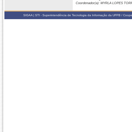
Coordenador(a): MYRLA LOPES TOR
SIGAA | STI - Superintendência de Tecnologia da Informação da UFPB / Coope