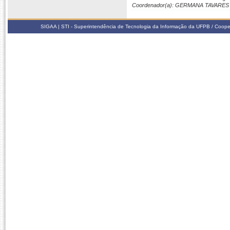
Coordenador(a): GERMANA TAVARE
SIGAA | STI - Superintendência de Tecnologia da Informação da UFPB / Coope