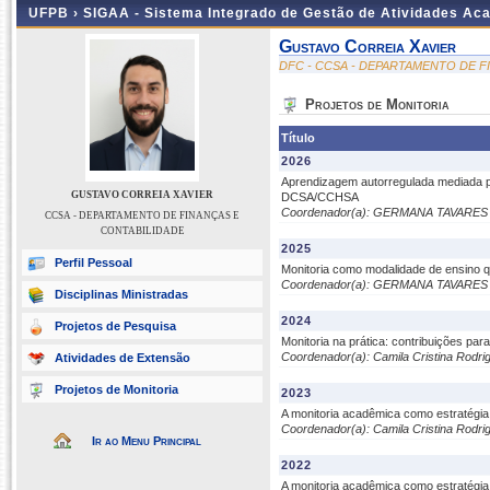
UFPB ›
SIGAA - Sistema Integrado de Gestão de Atividades Ac
Gustavo Correia Xavier
DFC - CCSA - DEPARTAMENTO DE F
Projetos de Monitoria
Título
2026
Aprendizagem autorregulada mediada por 
GUSTAVO CORREIA XAVIER
DCSA/CCHSA
Coordenador(a): GERMANA TAVARE
CCSA - DEPARTAMENTO DE FINANÇAS E
CONTABILIDADE
2025
Perfil Pessoal
Monitoria como modalidade de ensino 
Coordenador(a): GERMANA TAVARE
Disciplinas Ministradas
2024
Projetos de Pesquisa
Monitoria na prática: contribuições pa
Coordenador(a): Camila Cristina Rodri
Atividades de Extensão
Projetos de Monitoria
2023
A monitoria acadêmica como estratégia 
Coordenador(a): Camila Cristina Rodri
Ir ao Menu Principal
2022
A monitoria acadêmica como estratégia 