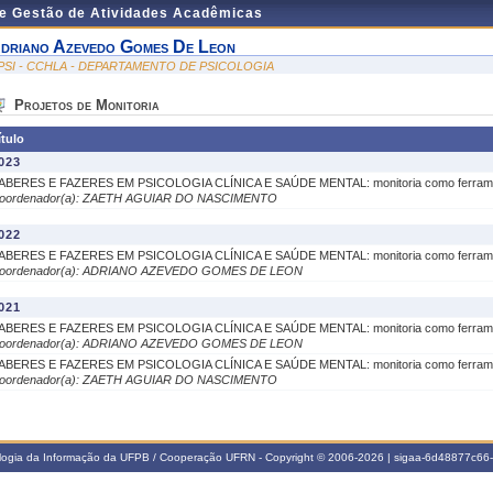
de Gestão de Atividades Acadêmicas
driano Azevedo Gomes De Leon
PSI - CCHLA - DEPARTAMENTO DE PSICOLOGIA
Projetos de Monitoria
ítulo
023
ABERES E FAZERES EM PSICOLOGIA CLÍNICA E SAÚDE MENTAL: monitoria como ferrament
oordenador(a): ZAETH AGUIAR DO NASCIMENTO
022
ABERES E FAZERES EM PSICOLOGIA CLÍNICA E SAÚDE MENTAL: monitoria como ferrament
oordenador(a): ADRIANO AZEVEDO GOMES DE LEON
021
ABERES E FAZERES EM PSICOLOGIA CLÍNICA E SAÚDE MENTAL: monitoria como ferrament
oordenador(a): ADRIANO AZEVEDO GOMES DE LEON
ABERES E FAZERES EM PSICOLOGIA CLÍNICA E SAÚDE MENTAL: monitoria como ferrament
oordenador(a): ZAETH AGUIAR DO NASCIMENTO
ologia da Informação da UFPB / Cooperação UFRN - Copyright © 2006-2026 | sigaa-6d48877c6