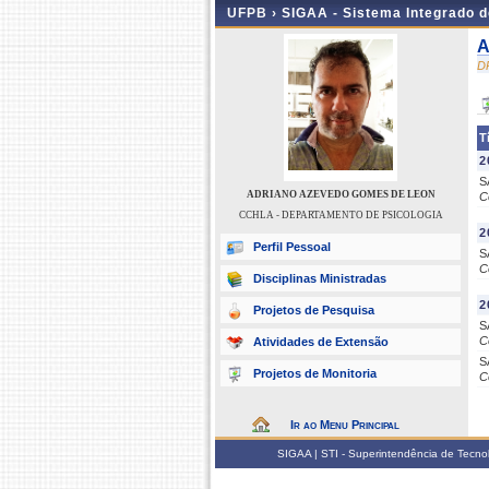
UFPB ›
SIGAA - Sistema Integrado 
A
D
T
2
S
ADRIANO AZEVEDO GOMES DE LEON
C
CCHLA - DEPARTAMENTO DE PSICOLOGIA
2
Perfil Pessoal
S
C
Disciplinas Ministradas
2
Projetos de Pesquisa
S
C
Atividades de Extensão
S
Projetos de Monitoria
C
Ir ao Menu Principal
SIGAA | STI - Superintendência de Tecn