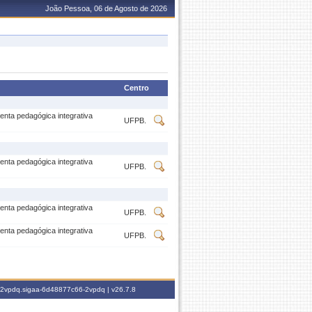
João Pessoa, 06 de Agosto de 2026
Centro
a pedagógica integrativa
UFPB.
a pedagógica integrativa
UFPB.
a pedagógica integrativa
UFPB.
a pedagógica integrativa
UFPB.
6-2vpdq.sigaa-6d48877c66-2vpdq |
v26.7.8