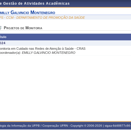
de Gestão de Atividades Acadêmicas
milly Galvincio Montenegro
PS - CCM - DEPARTAMENTO DE PROMOÇÃO DA SAÚDE
Projetos de Monitoria
ítulo
024
onitoria em Cuidado nas Redes de Atenção à Saúde - CRAS
oordenador(a): EMILLY GALVINCIO MONTENEGRO
ologia da Informação da UFPB / Cooperação UFRN - Copyright © 2006-2026 | sigaa-6d48877c6