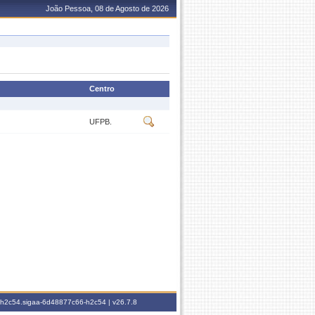
João Pessoa, 08 de Agosto de 2026
Centro
UFPB.
6-h2c54.sigaa-6d48877c66-h2c54 |
v26.7.8