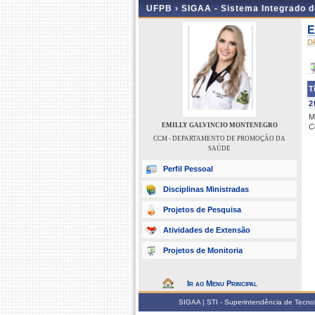
UFPB ›
SIGAA - Sistema Integrado 
E
D
T
2
M
EMILLY GALVINCIO MONTENEGRO
C
CCM - DEPARTAMENTO DE PROMOÇÃO DA
SAÚDE
Perfil Pessoal
Disciplinas Ministradas
Projetos de Pesquisa
Atividades de Extensão
Projetos de Monitoria
Ir ao Menu Principal
SIGAA | STI - Superintendência de Tecn