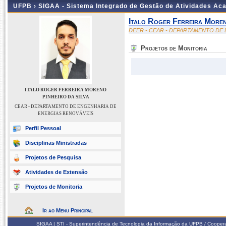
UFPB ›
SIGAA - Sistema Integrado de Gestão de Atividades Ac
Italo Roger Ferreira Moren
DEER - CEAR - DEPARTAMENTO DE
Projetos de Monitoria
ITALO ROGER FERREIRA MORENO
PINHEIRO DA SILVA
CEAR - DEPARTAMENTO DE ENGENHARIA DE
ENERGIAS RENOVÁVEIS
Perfil Pessoal
Disciplinas Ministradas
Projetos de Pesquisa
Atividades de Extensão
Projetos de Monitoria
Ir ao Menu Principal
SIGAA | STI - Superintendência de Tecnologia da Informação da UFPB / Coope