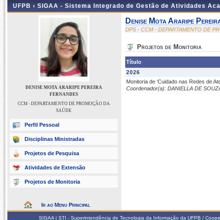
UFPB ›
SIGAA - Sistema Integrado de Gestão de Atividades Ac
Denise Mota Araripe Pereir
DPS - CCM - DEPARTAMENTO DE 
Projetos de Monitoria
Título
2026
Monitoria de ‘Cuidado nas Redes de A
DENISE MOTA ARARIPE PEREIRA
Coordenador(a): DANIELLA DE SOU
FERNANDES
CCM - DEPARTAMENTO DE PROMOÇÃO DA
SAÚDE
Perfil Pessoal
Disciplinas Ministradas
Projetos de Pesquisa
Atividades de Extensão
Projetos de Monitoria
Ir ao Menu Principal
SIGAA | STI - Superintendência de Tecnologia da Informação da UFPB / Coope