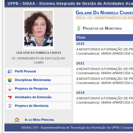
UFPB ›
SIGAA - Sistema Integrado de Gestão de Atividades Ac
Gislaine Da Nobrega Chave
DECA - CE - DEPARTAMENTO DE 
Projetos de Monitoria
Título
2025
A MONITORIA E A FORMAÇÃO DE 
GISLAINE DA NOBREGA CHAVES
Coordenador(a): MARIA APARECIDA
CE - DEPARTAMENTO DE EDUCAÇÃO DO
CAMPO
2021
A MONITORIA E A FORMAÇÃO DE 
Perfil Pessoal
Coordenador(a): MARIA APARECIDA
A MONITORIA E A FORMAÇÃO DE 
Disciplinas Ministradas
Coordenador(a): MARIA APARECIDA
Projetos de Pesquisa
2019
Atividades de Extensão
A MONITORIA E A FORMAÇÃO DE 
Coordenador(a): MARIA APARECIDA
Projetos de Monitoria
Ir ao Menu Principal
SIGAA | STI - Superintendência de Tecnologia da Informação da UFPB / Coope