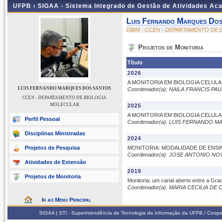
UFPB ›
SIGAA - Sistema Integrado de Gestão de Atividades Ac
Luis Fernando Marques Do
DBIM - CCEN - DEPARTAMENTO DE
Projetos de Monitoria
Título
2026
A MONITORIA EM BIOLOGIA CELUL
LUIS FERNANDO MARQUES DOS SANTOS
Coordenador(a): NAILA FRANCIS PA
CCEN - DEPARTAMENTO DE BIOLOGIA
MOLECULAR
2025
A MONITORIA EM BIOLOGIA CELUL
Perfil Pessoal
Coordenador(a): LUIS FERNANDO
Disciplinas Ministradas
2024
Projetos de Pesquisa
MONITORIA: MODALIDADE DE ENS
Coordenador(a): JOSE ANTONIO NO
Atividades de Extensão
2019
Projetos de Monitoria
Monitoria: um canal aberto entre a G
Coordenador(a): MARIA CECILIA DE
Ir ao Menu Principal
SIGAA | STI - Superintendência de Tecnologia da Informação da UFPB / Coope