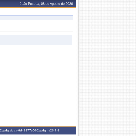
João Pessoa, 08 de Agosto de 2026
6-2vpdq.sigaa-6d48877c66-2vpdq |
v26.7.8