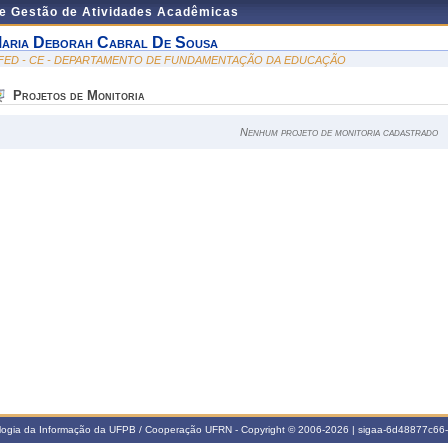
de Gestão de Atividades Acadêmicas
aria Deborah Cabral De Sousa
FED - CE - DEPARTAMENTO DE FUNDAMENTAÇÃO DA EDUCAÇÃO
Projetos de Monitoria
Nenhum projeto de monitoria cadastrado
ologia da Informação da UFPB / Cooperação UFRN - Copyright © 2006-2026 | sigaa-6d48877c6