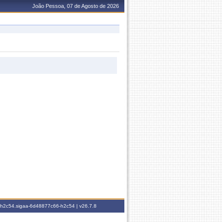
João Pessoa, 07 de Agosto de 2026
6-h2c54.sigaa-6d48877c66-h2c54 |
v26.7.8