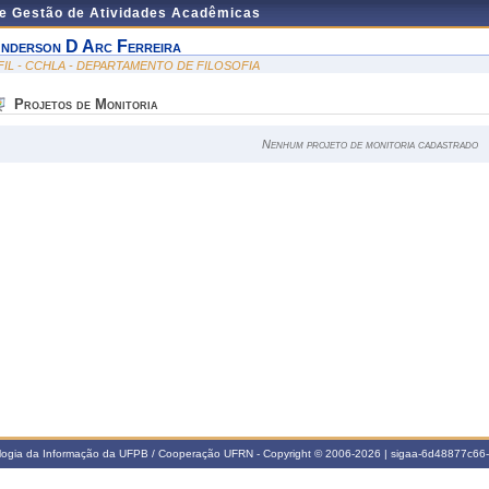
de Gestão de Atividades Acadêmicas
nderson D Arc Ferreira
FIL - CCHLA - DEPARTAMENTO DE FILOSOFIA
Projetos de Monitoria
Nenhum projeto de monitoria cadastrado
ologia da Informação da UFPB / Cooperação UFRN - Copyright © 2006-2026 | sigaa-6d48877c6