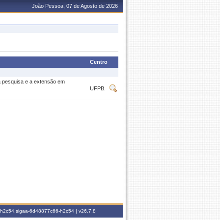
João Pessoa, 07 de Agosto de 2026
Centro
 a pesquisa e a extensão em
UFPB.
6-h2c54.sigaa-6d48877c66-h2c54 |
v26.7.8