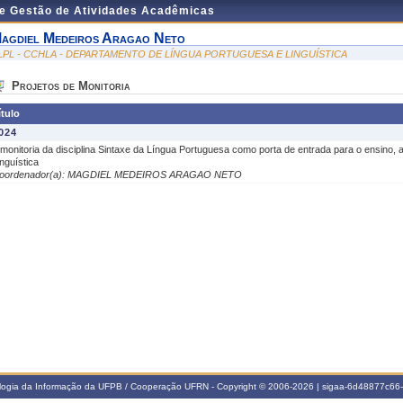
de Gestão de Atividades Acadêmicas
agdiel Medeiros Aragao Neto
LPL - CCHLA - DEPARTAMENTO DE LÍNGUA PORTUGUESA E LINGUÍSTICA
Projetos de Monitoria
ítulo
024
 monitoria da disciplina Sintaxe da Língua Portuguesa como porta de entrada para o ensino,
inguística
oordenador(a): MAGDIEL MEDEIROS ARAGAO NETO
ologia da Informação da UFPB / Cooperação UFRN - Copyright © 2006-2026 | sigaa-6d48877c6