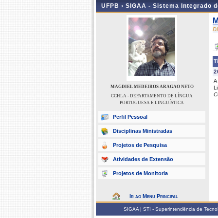
UFPB ›
SIGAA - Sistema Integrado 
M
D
T
2
A
MAGDIEL MEDEIROS ARAGAO NETO
L
C
CCHLA - DEPARTAMENTO DE LÍNGUA
PORTUGUESA E LINGUÍSTICA
Perfil Pessoal
Disciplinas Ministradas
Projetos de Pesquisa
Atividades de Extensão
Projetos de Monitoria
Ir ao Menu Principal
SIGAA | STI - Superintendência de Tecn