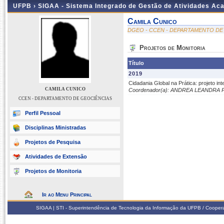
UFPB ›
SIGAA - Sistema Integrado de Gestão de Atividades Ac
Camila Cunico
DGEO - CCEN - DEPARTAMENTO DE
Projetos de Monitoria
Título
2019
Cidadania Global na Prática: projeto i
CAMILA CUNICO
Coordenador(a): ANDREA LEANDRA
CCEN - DEPARTAMENTO DE GEOCIÊNCIAS
Perfil Pessoal
Disciplinas Ministradas
Projetos de Pesquisa
Atividades de Extensão
Projetos de Monitoria
Ir ao Menu Principal
SIGAA | STI - Superintendência de Tecnologia da Informação da UFPB / Coope