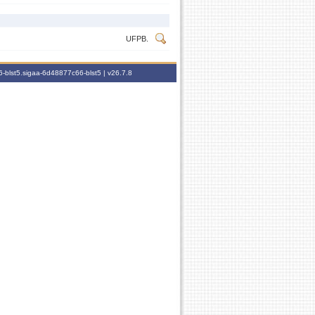
UFPB.
-blst5.sigaa-6d48877c66-blst5 |
v26.7.8