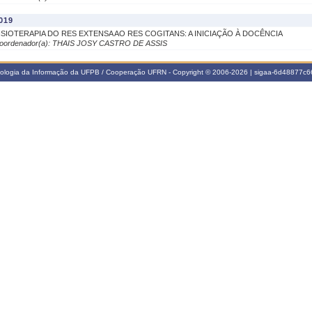
019
ISIOTERAPIA DO RES EXTENSA AO RES COGITANS: A INICIAÇÃO À DOCÊNCIA
oordenador(a): THAIS JOSY CASTRO DE ASSIS
nologia da Informação da UFPB / Cooperação UFRN - Copyright © 2006-2026 | sigaa-6d48877c66