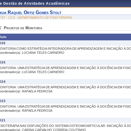
de Gestão de Atividades Acadêmicas
igia Raquel Ortiz Gomes Stolt
FST - CCS - DEPARTAMENTO DE FISIOTERAPIA
Projetos de Monitoria
ítulo
026
ONITORIA COMO ESTRATÉGIA INTEGRADORA DE APRENDIZAGEM E INICIAÇÃO À DO
oordenador(a): LUCIANA TELES CARNEIRO
025
ONITORIA: UMA ESTRATÉGIA DE APRENDIZAGEM E INICIAÇÃO À DOCÊNCIA EM FISI
oordenador(a): LUCIANA TELES CARNEIRO
024
ONITORIA: UMA ESTRATÉGIA DE APRENDIZAGEM E INICIAÇÃO À DOCÊNCIA EM FISI
oordenador(a): RAFAELA PEDROSA
023
ONITORIA: UMA ESTRATÉGIA DE APRENDIZAGEM E INICIAÇÃO À DOCÊNCIA EM FISI
oordenador(a): RAFAELA PEDROSA
021
ISIOTERAPIA NAS DISFUNÇÕES DO SISTEMA OSTEOMIOARTICULAR: INICIAÇÃO À D
oordenador(a): CARINA CARVALHO CORREIA COUTINHO