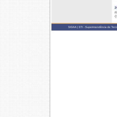
2
F
C
SIGAA | STI - Superintendência de Tec