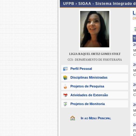
UFPB ›
SIGAA - Sistema Integrado 
L
D
T
2
M
LIGIA RAQUEL ORTIZ GOMES STOLT
C
CCS - DEPARTAMENTO DE FISIOTERAPIA
2
Perfil Pessoal
M
C
Disciplinas Ministradas
2
Projetos de Pesquisa
M
C
Atividades de Extensão
Projetos de Monitoria
2
M
C
Ir ao Menu Principal
2
F
C