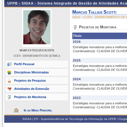
UFPB ›
SIGAA - Sistema Integrado de Gestão de Atividades Ac
Marcus Tullius Scotti
DQUI - CCEN - DEPARTAMENTO DE 
Projetos de Monitoria
Título
2026
Estratégias inovadoras para a melhori
MARCUS TULLIUS SCOTTI
Coordenador(a): CLAUDIA DE OLIVE
CCEN - DEPARTAMENTO DE QUÍMICA
2025
Perfil Pessoal
Estratégias inovadoras para a melhori
Coordenador(a): CLAUDIA DE OLIVE
Disciplinas Ministradas
2024
Projetos de Pesquisa
Estratégias inovadoras para a melhori
Coordenador(a): CLAUDIA DE OLIVE
Atividades de Extensão
Projetos de Monitoria
2023
Estratégias inovadoras para a melhori
Coordenador(a): CLAUDIA DE OLIVE
Ir ao Menu Principal
SIGAA | STI - Superintendência de Tecnologia da Informação da UFPB / Coope