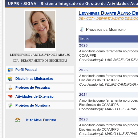
UFPB ›
SIGAA - Sistema Integrado de Gestão de Atividades Ac
Lenyneves Duarte Alvino D
DB - CCA - DEPARTAMENTO DE BIO
Projetos de Monitoria
Título
2026
A monitoria como ferramenta no proces
LENYNEVES DUARTE ALVINO DE ARAUJO
CCA/UFPB
Coordenador(a): LAIS ANGELICA D
CCA - DEPARTAMENTO DE BIOCIÊNCIAS
Perfil Pessoal
2025
A monitoria como ferramenta no proce
Disciplinas Ministradas
Biociências do CCA/UFPB
Coordenador(a): FELIPE CAMURUG
Projetos de Pesquisa
2024
Atividades de Extensão
A monitoria como ferramenta no proce
Biociências do CCA/UFPB
Projetos de Monitoria
Coordenador(a): MARIO LUIZ FARIA
2023
Ir ao Menu Principal
A monitoria como ferramenta no proce
Biociências do CCA/UFPB
Coordenador(a): MARIO LUIZ FARIA