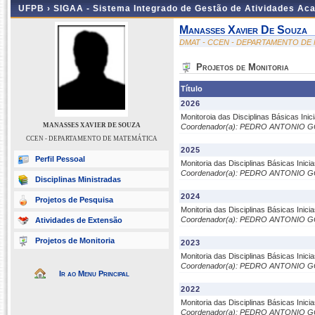
UFPB ›
SIGAA - Sistema Integrado de Gestão de Atividades Ac
Manasses Xavier De Souza
DMAT - CCEN - DEPARTAMENTO DE
Projetos de Monitoria
Título
2026
Monitoroia das Disciplinas Básicas Inic
MANASSES XAVIER DE SOUZA
Coordenador(a): PEDRO ANTONIO
CCEN - DEPARTAMENTO DE MATEMÁTICA
2025
Perfil Pessoal
Monitoria das Disciplinas Básicas Inic
Coordenador(a): PEDRO ANTONIO
Disciplinas Ministradas
2024
Projetos de Pesquisa
Monitoria das Disciplinas Básicas Inic
Coordenador(a): PEDRO ANTONIO
Atividades de Extensão
Projetos de Monitoria
2023
Monitoria das Disciplinas Básicas Inic
Coordenador(a): PEDRO ANTONIO
Ir ao Menu Principal
2022
Monitoria das Disciplinas Básicas Inic
Coordenador(a): PEDRO ANTONIO