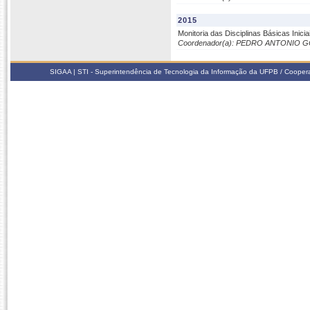
2015
Monitoria das Disciplinas Básicas Inici
Coordenador(a): PEDRO ANTONIO
SIGAA | STI - Superintendência de Tecnologia da Informação da UFPB / Coope