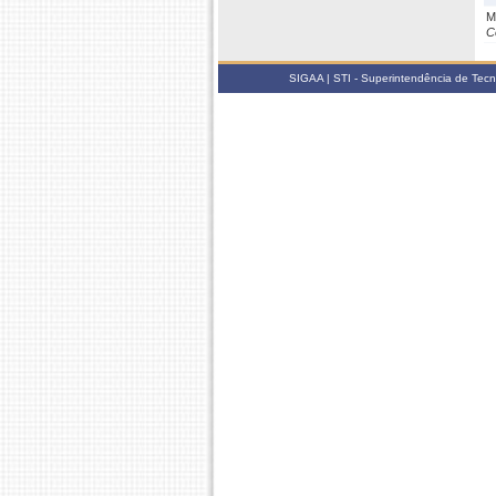
M
C
SIGAA | STI - Superintendência de Tec