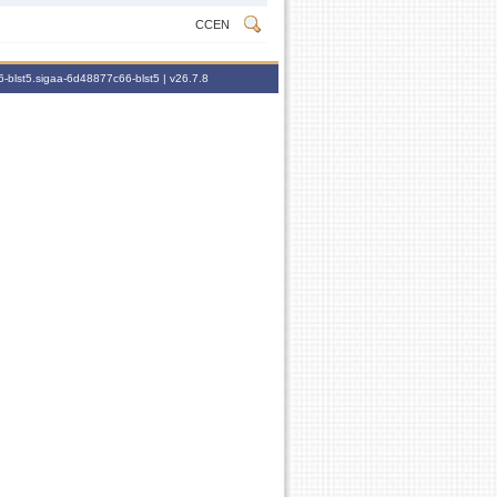
CCEN
-blst5.sigaa-6d48877c66-blst5 |
v26.7.8