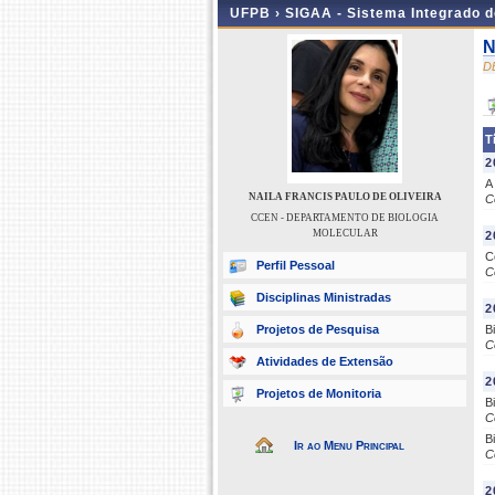
UFPB ›
SIGAA - Sistema Integrado 
N
D
T
2
A
NAILA FRANCIS PAULO DE OLIVEIRA
C
CCEN - DEPARTAMENTO DE BIOLOGIA
MOLECULAR
2
C
Perfil Pessoal
C
Disciplinas Ministradas
2
Projetos de Pesquisa
B
C
Atividades de Extensão
2
Projetos de Monitoria
B
C
B
Ir ao Menu Principal
C
2