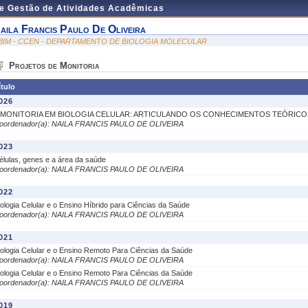
de Gestão de Atividades Acadêmicas
aila Francis Paulo De Oliveira
BIM - CCEN - DEPARTAMENTO DE BIOLOGIA MOLECULAR
Projetos de Monitoria
ítulo
026
 MONITORIA EM BIOLOGIA CELULAR: ARTICULANDO OS CONHECIMENTOS TEÓRICOS 
oordenador(a): NAILA FRANCIS PAULO DE OLIVEIRA
023
élulas, genes e a área da saúde
oordenador(a): NAILA FRANCIS PAULO DE OLIVEIRA
022
iologia Celular e o Ensino Híbrido para Ciências da Saúde
oordenador(a): NAILA FRANCIS PAULO DE OLIVEIRA
021
iologia Celular e o Ensino Remoto Para Ciências da Saúde
oordenador(a): NAILA FRANCIS PAULO DE OLIVEIRA
iologia Celular e o Ensino Remoto Para Ciências da Saúde
oordenador(a): NAILA FRANCIS PAULO DE OLIVEIRA
019