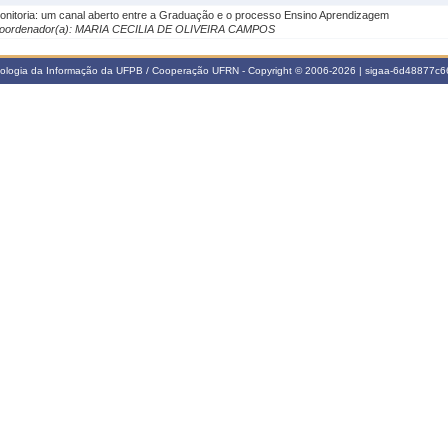
onitoria: um canal aberto entre a Graduação e o processo Ensino Aprendizagem
oordenador(a): MARIA CECILIA DE OLIVEIRA CAMPOS
nologia da Informação da UFPB / Cooperação UFRN - Copyright © 2006-2026 | sigaa-6d48877c66