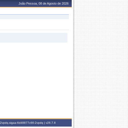
João Pessoa, 08 de Agosto de 2026
6-2vpdq.sigaa-6d48877c66-2vpdq |
v26.7.8