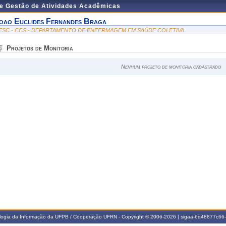
de Gestão de Atividades Acadêmicas
oao Euclides Fernandes Braga
ESC - CCS - DEPARTAMENTO DE ENFERMAGEM EM SAÚDE COLETIVA
Projetos de Monitoria
Nenhum projeto de monitoria cadastrado
ologia da Informação da UFPB / Cooperação UFRN - Copyright © 2006-2026 | sigaa-6d48877c6