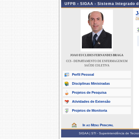
UFPB ›
SIGAA - Sistema Integrado 
J
D
JOAO EUCLIDES FERNANDES BRAGA
CCS - DEPARTAMENTO DE ENFERMAGEM EM
SAÚDE COLETIVA
Perfil Pessoal
Disciplinas Ministradas
Projetos de Pesquisa
Atividades de Extensão
Projetos de Monitoria
Ir ao Menu Principal
SIGAA | STI - Superintendência de Tecn