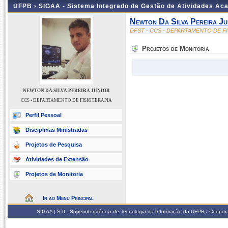
UFPB ›
SIGAA - Sistema Integrado de Gestão de Atividades Ac
Newton Da Silva Pereira Ju
DFST - CCS - DEPARTAMENTO DE F
Projetos de Monitoria
NEWTON DA SILVA PEREIRA JUNIOR
CCS - DEPARTAMENTO DE FISIOTERAPIA
Perfil Pessoal
Disciplinas Ministradas
Projetos de Pesquisa
Atividades de Extensão
Projetos de Monitoria
Ir ao Menu Principal
SIGAA | STI - Superintendência de Tecnologia da Informação da UFPB / Coope