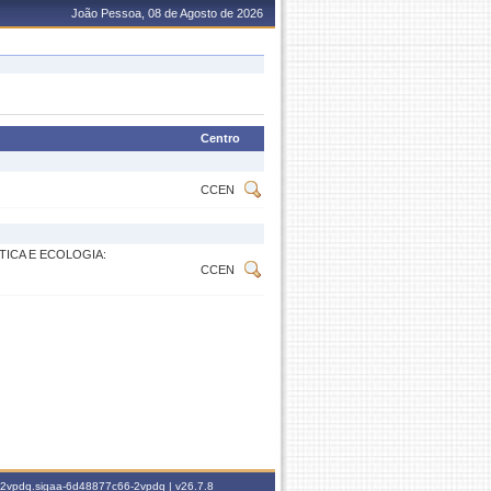
João Pessoa, 08 de Agosto de 2026
Centro
CCEN
ICA E ECOLOGIA:
CCEN
6-2vpdq.sigaa-6d48877c66-2vpdq |
v26.7.8