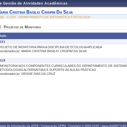
de Gestão de Atividades Acadêmicas
aria Cristina Basilio Crispim Da Silva
SIE - CCEN - DEPARTAMENTO DE SISTEMÁTICA E ECOLOGIA
Projetos de Monitoria
ítulo
021
ROJETO DE MONITORIA PARA A DISCIPLINA DE ECOLOGIA APLICADA
oordenador(a): MARIA CRISTINA BASILIO CRISPIM DA SILVA
019
 MONITORIA NOS COMPONENTES CURRICULARES DO DEPARTAMENTO DE SISTEMÁT
ETODOLOGIAS ALTERNATIVAS E SUPORTE ÀS AULAS PRÁTICAS
oordenador(a): DENISE DIAS DA CRUZ
ologia da Informação da UFPB / Cooperação UFRN - Copyright © 2006-2026 | sigaa-6d48877c6