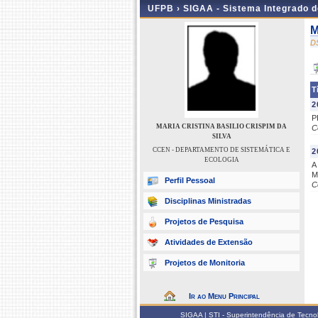
UFPB ›
SIGAA - Sistema Integrado 
M
D
T
2
P
MARIA CRISTINA BASILIO CRISPIM DA
C
SILVA
CCEN - DEPARTAMENTO DE SISTEMÁTICA E
2
ECOLOGIA
A
M
Perfil Pessoal
C
Disciplinas Ministradas
Projetos de Pesquisa
Atividades de Extensão
Projetos de Monitoria
Ir ao Menu Principal
SIGAA | STI - Superintendência de Tecn