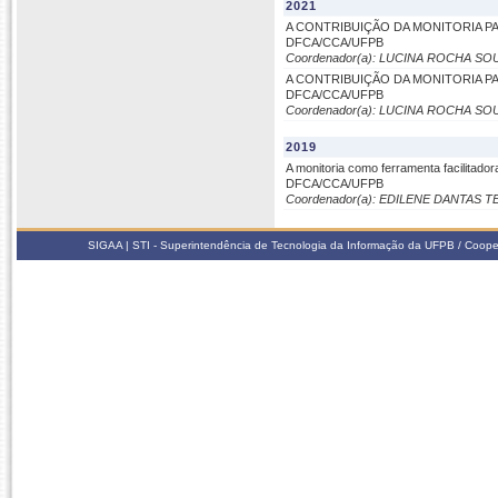
2021
A CONTRIBUIÇÃO DA MONITORIA 
DFCA/CCA/UFPB
Coordenador(a): LUCINA ROCHA SO
A CONTRIBUIÇÃO DA MONITORIA 
DFCA/CCA/UFPB
Coordenador(a): LUCINA ROCHA SO
2019
A monitoria como ferramenta facilitad
DFCA/CCA/UFPB
Coordenador(a): EDILENE DANTAS 
SIGAA | STI - Superintendência de Tecnologia da Informação da UFPB / Coope