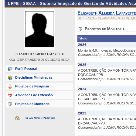
UFPB ›
SIGAA - Sistema Integrado de Gestão de Atividades Ac
Elizabeth Almeida Lafayette
DQF - CCA - DEPARTAMENTO DE QUÍ
Projetos de Monitoria
Título
2026
Monitoria 4.0: Inovação Metodológica e
ELIZABETH ALMEIDA LAFAYETTE
Coordenador(a): LUCINA ROCHA SO
CCA - DEPARTAMENTO DE QUÍMICA E FÍSICA
2025
Perfil Pessoal
A CONTRIBUIÇÃO DA MONITORIA 
DQF/CCA/UFPB
Disciplinas Ministradas
Coordenador(a): LUCINA ROCHA SO
Projetos de Pesquisa
2024
A CONTRIBUIÇÃO DA MONITORIA 
Atividades de Extensão
DFCA/CCA/UFPB
Coordenador(a): LUCINA ROCHA SO
Projetos de Monitoria
2023
Ir ao Menu Principal
A CONTRIBUIÇÃO DA MONITORIA 
DFCA/CCA/UFPB
Coordenador(a): LUCINA ROCHA SO