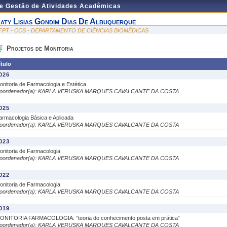
de Gestão de Atividades Acadêmicas
aty Lisias Gondim Dias De Albuquerque
FPT - CCS - DEPARTAMENTO DE CIÊNCIAS BIOMÉDICAS
Projetos de Monitoria
ítulo
026
onitoria de Farmacologia e Estética
oordenador(a): KARLA VERUSKA MARQUES CAVALCANTE DA COSTA
025
armacologia Básica e Aplicada
oordenador(a): KARLA VERUSKA MARQUES CAVALCANTE DA COSTA
023
onitoria de Farmacologia
oordenador(a): KARLA VERUSKA MARQUES CAVALCANTE DA COSTA
022
onitoria de Farmacologia
oordenador(a): KARLA VERUSKA MARQUES CAVALCANTE DA COSTA
019
ONITORIA FARMACOLOGIA: “teoria do conhecimento posta em prática”
oordenador(a): KARLA VERUSKA MARQUES CAVALCANTE DA COSTA