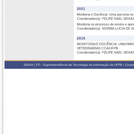
2021
Monitoria e Docência: Uma parceria n
Coordenador(a): FELIPE NAEL SEIXA
Monitoria no processo de ensino e a
Coordenador(a): NORMA LUCIA DE
2019
MONITORIA E DOCÊNCIA: UMA PA
VETERINÁRIAS CCA/UFPB
Coordenador(a): FELIPE NAEL SEIXA
SIGAA | STI - Superintendência de Tecnologia da Informação da UFPB / Coope