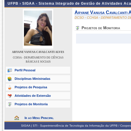
UFPB ›
SIGAA - Sistema Integrado de Gestão de Atividades Ac
Aryane Vanusa Cavalcanti 
DCSO - CCHSA - DEPARTAMENTO DE
Projetos de Monitoria
ARYANE VANUSA CAVALCANTI ALVES
CCHSA - DEPARTAMENTO DE CIÊNCIAS
BÁSICAS E SOCIAIS
Perfil Pessoal
Disciplinas Ministradas
Projetos de Pesquisa
Atividades de Extensão
Projetos de Monitoria
Ir ao Menu Principal
SIGAA | STI - Superintendência de Tecnologia da Informação da UFPB / Coope