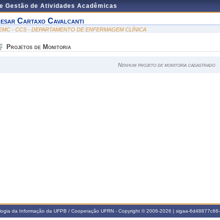
de Gestão de Atividades Acadêmicas
esar Cartaxo Cavalcanti
EMC - CCS - DEPARTAMENTO DE ENFERMAGEM CLÍNICA
Projetos de Monitoria
Nenhum projeto de monitoria cadastrado
ologia da Informação da UFPB / Cooperação UFRN - Copyright © 2006-2026 | sigaa-6d48877c6