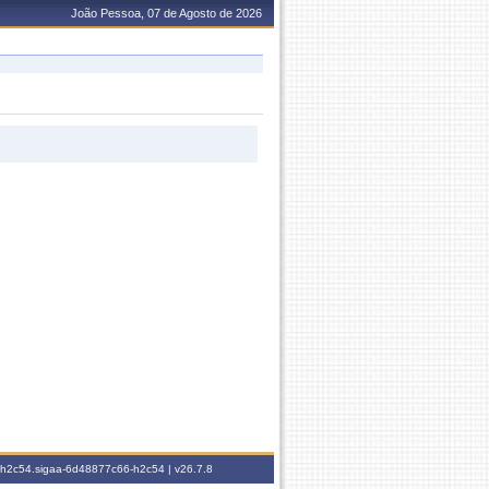
João Pessoa, 07 de Agosto de 2026
6-h2c54.sigaa-6d48877c66-h2c54 |
v26.7.8