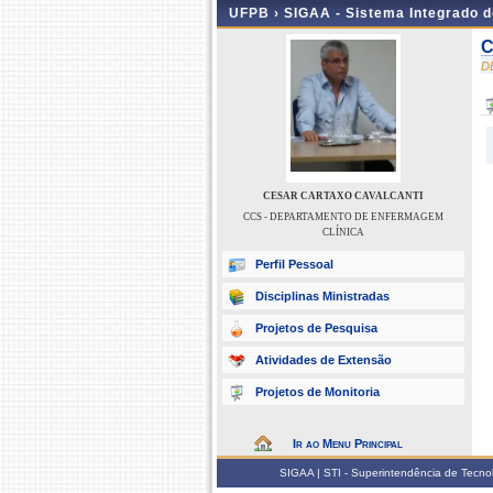
UFPB ›
SIGAA - Sistema Integrado 
C
D
CESAR CARTAXO CAVALCANTI
CCS - DEPARTAMENTO DE ENFERMAGEM
CLÍNICA
Perfil Pessoal
Disciplinas Ministradas
Projetos de Pesquisa
Atividades de Extensão
Projetos de Monitoria
Ir ao Menu Principal
SIGAA | STI - Superintendência de Tecn