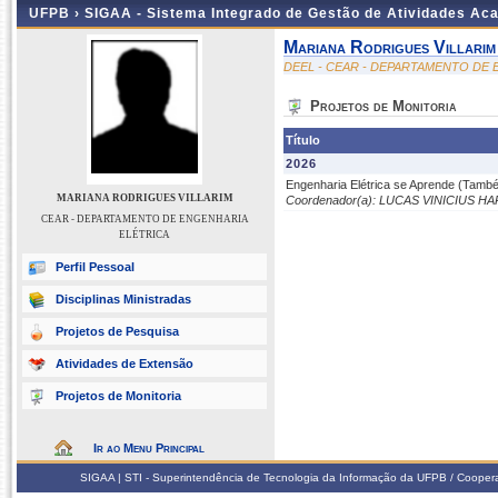
UFPB ›
SIGAA - Sistema Integrado de Gestão de Atividades Ac
Mariana Rodrigues Villarim
DEEL - CEAR - DEPARTAMENTO DE
Projetos de Monitoria
Título
2026
Engenharia Elétrica se Aprende (També
MARIANA RODRIGUES VILLARIM
Coordenador(a): LUCAS VINICIUS 
CEAR - DEPARTAMENTO DE ENGENHARIA
ELÉTRICA
Perfil Pessoal
Disciplinas Ministradas
Projetos de Pesquisa
Atividades de Extensão
Projetos de Monitoria
Ir ao Menu Principal
SIGAA | STI - Superintendência de Tecnologia da Informação da UFPB / Coope