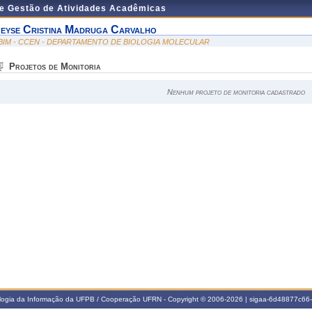
de Gestão de Atividades Acadêmicas
eyse Cristina Madruga Carvalho
BIM - CCEN - DEPARTAMENTO DE BIOLOGIA MOLECULAR
Projetos de Monitoria
Nenhum projeto de monitoria cadastrado
ologia da Informação da UFPB / Cooperação UFRN - Copyright © 2006-2026 | sigaa-6d48877c6