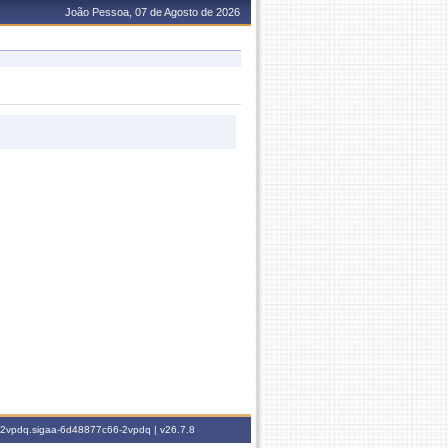
João Pessoa, 07 de Agosto de 2026
6-2vpdq.sigaa-6d48877c66-2vpdq |
v26.7.8