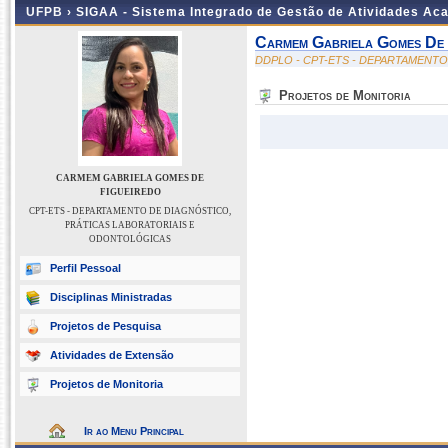
UFPB ›
SIGAA - Sistema Integrado de Gestão de Atividades Ac
Carmem Gabriela Gomes De 
DDPLO - CPT-ETS - DEPARTAMENT
Projetos de Monitoria
CARMEM GABRIELA GOMES DE
FIGUEIREDO
CPT-ETS - DEPARTAMENTO DE DIAGNÓSTICO,
PRÁTICAS LABORATORIAIS E
ODONTOLÓGICAS
Perfil Pessoal
Disciplinas Ministradas
Projetos de Pesquisa
Atividades de Extensão
Projetos de Monitoria
Ir ao Menu Principal