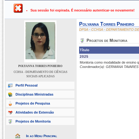
UFPB ›
SIGAA - Sistema Integrado de Gestão de Atividades Ac
Sua sessão foi expirada. É necessário autenticar-se novamente!
Polyanna Torres Pinheiro
DPSA - CCHSA - DEPARTAMENTO DE
Projetos de Monitoria
Título
2025
Monitoria como modalidade de ensino 
POLYANNA TORRES PINHEIRO
Coordenador(a): GERMANA TAVARE
CCHSA - DEPARTAMENTO DE CIÊNCIAS
SOCIAIS APLICADAS
Perfil Pessoal
Disciplinas Ministradas
Projetos de Pesquisa
Atividades de Extensão
Projetos de Monitoria
Ir ao Menu Principal