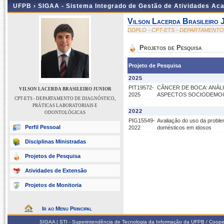
UFPB ›
SIGAA - Sistema Integrado de Gestão de Atividades Ac
Vilson Lacerda Brasileiro 
DDPLO - CPT-ETS - DEPARTAMENT
Projetos de Pesquisa
Projeto de Pesquisa
2025
PIT19572-
CÂNCER DE BOCA: ANÁLI
VILSON LACERDA BRASILEIRO JUNIOR
2025
ASPECTOS SOCIODEMOG
CPT-ETS - DEPARTAMENTO DE DIAGNÓSTICO,
PRÁTICAS LABORATORIAIS E
2022
ODONTOLÓGICAS
PIG15549-
Avaliação do uso da proble
Perfil Pessoal
2022
domésticos em idosos
Disciplinas Ministradas
Projetos de Pesquisa
Atividades de Extensão
Projetos de Monitoria
Ir ao Menu Principal
SIGAA | STI - Superintendência de Tecnologia da Informação da UFPB / Coope