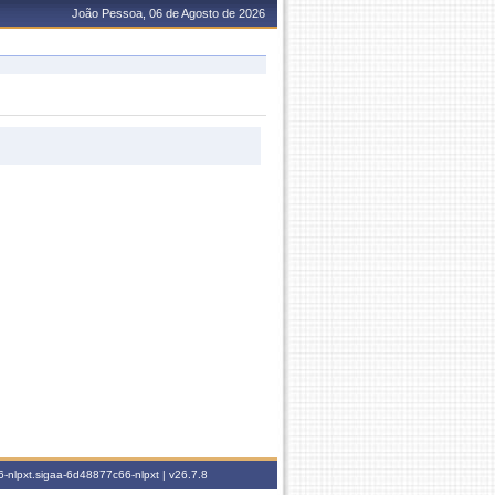
João Pessoa, 06 de Agosto de 2026
-nlpxt.sigaa-6d48877c66-nlpxt |
v26.7.8