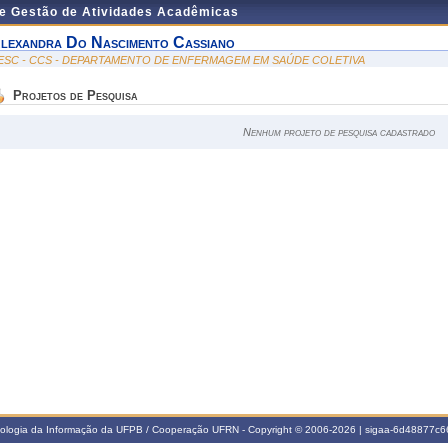
de Gestão de Atividades Acadêmicas
lexandra Do Nascimento Cassiano
ESC - CCS - DEPARTAMENTO DE ENFERMAGEM EM SAÚDE COLETIVA
Projetos de Pesquisa
Nenhum projeto de pesquisa cadastrado
nologia da Informação da UFPB / Cooperação UFRN - Copyright © 2006-2026 | sigaa-6d48877c66