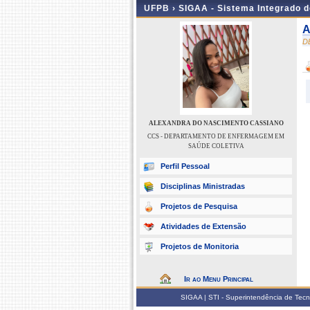
UFPB ›
SIGAA - Sistema Integrado 
A
D
ALEXANDRA DO NASCIMENTO CASSIANO
CCS - DEPARTAMENTO DE ENFERMAGEM EM
SAÚDE COLETIVA
Perfil Pessoal
Disciplinas Ministradas
Projetos de Pesquisa
Atividades de Extensão
Projetos de Monitoria
Ir ao Menu Principal
SIGAA | STI - Superintendência de Tec