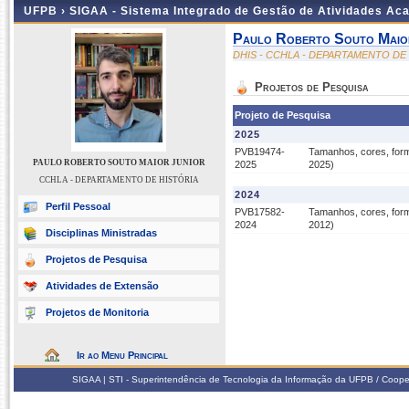
UFPB ›
SIGAA - Sistema Integrado de Gestão de Atividades Ac
Paulo Roberto Souto Maio
DHIS - CCHLA - DEPARTAMENTO DE
Projetos de Pesquisa
Projeto de Pesquisa
2025
PVB19474-
Tamanhos, cores, form
PAULO ROBERTO SOUTO MAIOR JUNIOR
2025
2025)
CCHLA - DEPARTAMENTO DE HISTÓRIA
2024
Perfil Pessoal
PVB17582-
Tamanhos, cores, form
2024
2012)
Disciplinas Ministradas
Projetos de Pesquisa
Atividades de Extensão
Projetos de Monitoria
Ir ao Menu Principal
SIGAA | STI - Superintendência de Tecnologia da Informação da UFPB / Coope