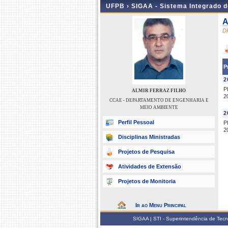
UFPB ›
SIGAA - Sistema Integrado 
A
D
P
2
P
ALMIR FERRAZ FILHO
2
CCAE - DEPARTAMENTO DE ENGENHARIA E
MEIO AMBIENTE
2
Perfil Pessoal
P
2
Disciplinas Ministradas
Projetos de Pesquisa
Atividades de Extensão
Projetos de Monitoria
Ir ao Menu Principal
SIGAA | STI - Superintendência de Tec