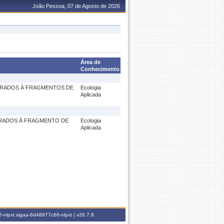
João Pessoa, 07 de Agosto de 2026
Área de
Conhecimento
ARADOS À FRAGMENTOS DE
Ecologia
Aplicada
ARADOS À FRAGMENTO DE
Ecologia
Aplicada
-nlpxt.sigaa-6d48877c66-nlpxt |
v26.7.8