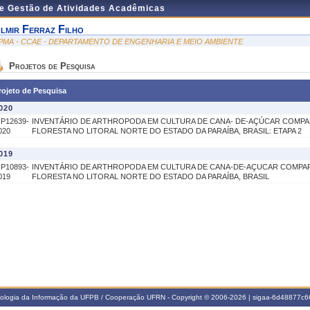
de Gestão de Atividades Acadêmicas
lmir Ferraz Filho
PMA - CCAE - DEPARTAMENTO DE ENGENHARIA E MEIO AMBIENTE
Projetos de Pesquisa
rojeto de Pesquisa
020
IP12639-
INVENTÁRIO DE ARTHROPODA EM CULTURA DE CANA- DE-AÇÚCAR COMP
020
FLORESTA NO LITORAL NORTE DO ESTADO DA PARAÍBA, BRASIL: ETAPA 2
019
IP10893-
INVENTÁRIO DE ARTHROPODA EM CULTURA DE CANA-DE-AÇUCAR COMP
019
FLORESTA NO LITORAL NORTE DO ESTADO DA PARAÍBA, BRASIL
nologia da Informação da UFPB / Cooperação UFRN - Copyright © 2006-2026 | sigaa-6d48877c66