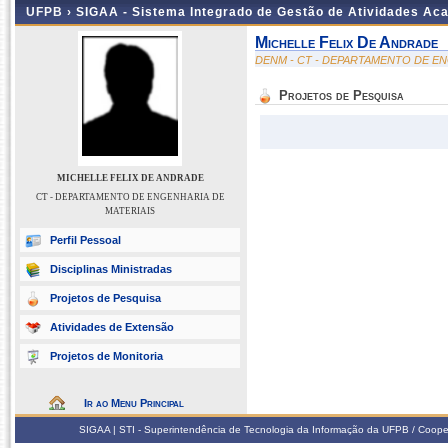
UFPB ›
SIGAA - Sistema Integrado de Gestão de Atividades Ac
Michelle Felix De Andrade
DENM - CT - DEPARTAMENTO DE EN
Projetos de Pesquisa
MICHELLE FELIX DE ANDRADE
CT - DEPARTAMENTO DE ENGENHARIA DE
MATERIAIS
Perfil Pessoal
Disciplinas Ministradas
Projetos de Pesquisa
Atividades de Extensão
Projetos de Monitoria
Ir ao Menu Principal
SIGAA | STI - Superintendência de Tecnologia da Informação da UFPB / Coope