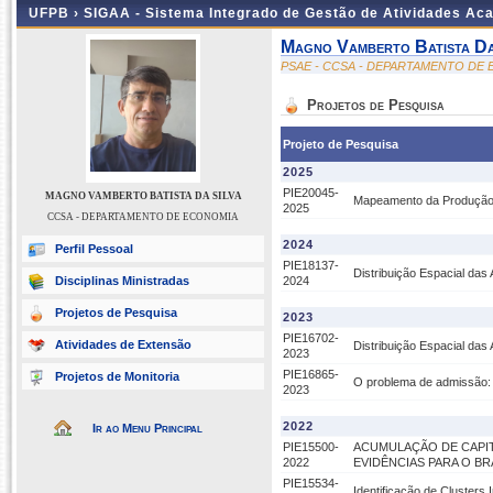
UFPB ›
SIGAA - Sistema Integrado de Gestão de Atividades Ac
Magno Vamberto Batista Da
PSAE - CCSA - DEPARTAMENTO DE
Projetos de Pesquisa
Projeto de Pesquisa
2025
PIE20045-
MAGNO VAMBERTO BATISTA DA SILVA
Mapeamento da Produção C
2025
CCSA - DEPARTAMENTO DE ECONOMIA
2024
Perfil Pessoal
PIE18137-
Distribuição Espacial das 
Disciplinas Ministradas
2024
Projetos de Pesquisa
2023
PIE16702-
Atividades de Extensão
Distribuição Espacial das 
2023
PIE16865-
Projetos de Monitoria
O problema de admissão: u
2023
2022
Ir ao Menu Principal
PIE15500-
ACUMULAÇÃO DE CAPI
2022
EVIDÊNCIAS PARA O BR
PIE15534-
Identificação de Clusters 