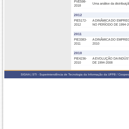
PVE598-
Uma análise da distribuiç
2018
2012
PIE5172-
A DINÂMICA DO EMPRE
2012
NO PERÍODO DE 1994-2
2011
PIE3383-
A DINÂMICA DO EMPRE
2011
2010
2010
PIE4236-
A EVOLUÇÃO DA INDÚ
2010
DE 1994-2008
SIGAA | STI - Superintendência de Tecnologia da Informação da UFPB / Coope