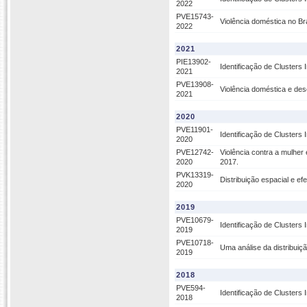
2022
PVE15743-
Violência doméstica no Br
2022
2021
PIE13902-
Identificação de Clusters 
2021
PVE13908-
Violência doméstica e des
2021
2020
PVE11901-
Identificação de Clusters 
2020
PVE12742-
Violência contra a mulher
2020
2017.
PVK13319-
Distribuição espacial e ef
2020
2019
PVE10679-
Identificação de Clusters 
2019
PVE10718-
Uma análise da distribuiç
2019
2018
PVE594-
Identificação de Clusters 
2018