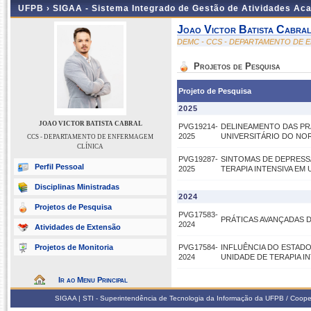
UFPB ›
SIGAA - Sistema Integrado de Gestão de Atividades Ac
Joao Victor Batista Cabra
DEMC - CCS - DEPARTAMENTO DE 
Projetos de Pesquisa
Projeto de Pesquisa
2025
JOAO VICTOR BATISTA CABRAL
PVG19214-
DELINEAMENTO DAS PR
2025
UNIVERSITÁRIO DO NO
CCS - DEPARTAMENTO DE ENFERMAGEM
CLÍNICA
PVG19287-
SINTOMAS DE DEPRESS
Perfil Pessoal
2025
TERAPIA INTENSIVA EM
Disciplinas Ministradas
2024
Projetos de Pesquisa
PVG17583-
PRÁTICAS AVANÇADAS D
2024
Atividades de Extensão
Projetos de Monitoria
PVG17584-
INFLUÊNCIA DO ESTADO
2024
UNIDADE DE TERAPIA I
Ir ao Menu Principal
SIGAA | STI - Superintendência de Tecnologia da Informação da UFPB / Coope