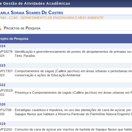
de Gestão de Atividades Acadêmicas
arla Soraia Soares De Castro
PMA - CCAE - DEPARTAMENTO DE ENGENHARIA E MEIO AMBIENTE
Projetos de Pesquisa
rojeto de Pesquisa
024
VP18278-
Identificação e georreferenciamento de pontos de atropelamentos de primatas na 
024
Tinto, Paraíba
023
VP17307-
Comportamentos de saguis (Callitrix jacchus) em áreas urbanas e periurbanas em
023
conservação e ações de Educação Ambiental
022
VP15519-
Presença e Comportamentos de saguis (Callitrix jacchus) em áreas urbanas em R
022
020
IP12708-
Estratégias cautelosa e impulsiva, no uso das plantações de cana-de-açúcar, po
020
Sapajus flavius que habitam a Reserva Particular do Patrimônio Natural Engenho G
019
VP11162-
Consumo de cana de açúcar por machos de barbela de Sapajus flavius que habita