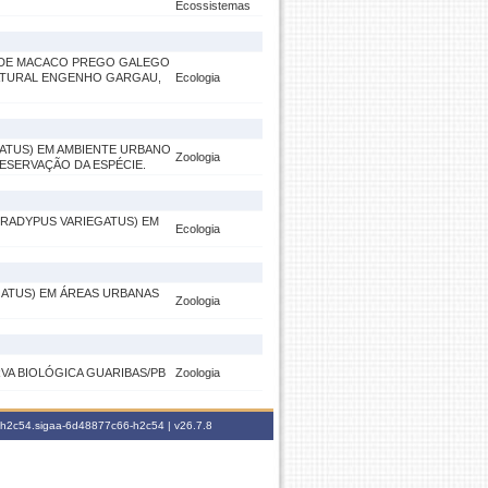
Ecossistemas
 DE MACACO PREGO GALEGO
 NATURAL ENGENHO GARGAU,
Ecologia
ATUS) EM AMBIENTE URBANO
Zoologia
RESERVAÇÃO DA ESPÉCIE.
RADYPUS VARIEGATUS) EM
Ecologia
ATUS) EM ÁREAS URBANAS
Zoologia
VA BIOLÓGICA GUARIBAS/PB
Zoologia
6-h2c54.sigaa-6d48877c66-h2c54 |
v26.7.8