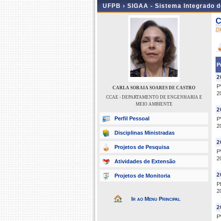
UFPB ›
SIGAA - Sistema Integrado 
C
D
P
2
P
CARLA SORAIA SOARES DE CASTRO
2
CCAE - DEPARTAMENTO DE ENGENHARIA E
MEIO AMBIENTE
2
Perfil Pessoal
P
2
Disciplinas Ministradas
2
Projetos de Pesquisa
P
2
Atividades de Extensão
2
Projetos de Monitoria
P
2
Ir ao Menu Principal
2
P