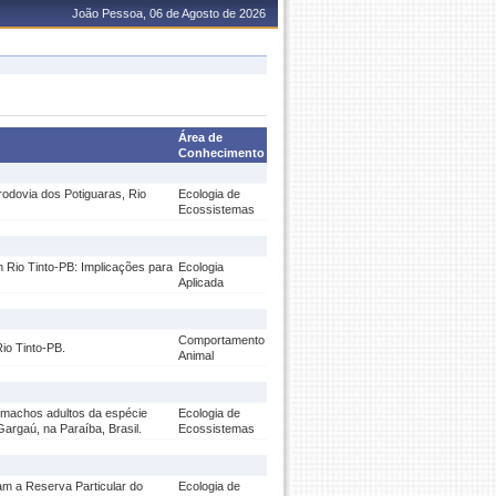
João Pessoa, 06 de Agosto de 2026
Área de
Conhecimento
rodovia dos Potiguaras, Rio
Ecologia de
Ecossistemas
 Rio Tinto-PB: Implicações para
Ecologia
Aplicada
Comportamento
io Tinto-PB.
Animal
r machos adultos da espécie
Ecologia de
argaú, na Paraíba, Brasil.
Ecossistemas
m a Reserva Particular do
Ecologia de