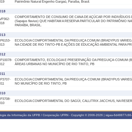
019
Patrimônio Natural Engenho Gargaú, Paraíba, Brasil.
018
COMPORTAMENTO DE CONSUMO DE CANA DE AÇÚCAR POR INDIVÍDUOS
VP362-
(Sapajus flavius) QUE HABITAM A RESERVA PARTICULAR DO PATRIMÔNIO
018
PARAÍBA, BRASIL.
013
IP6153-
ECOLOGIA COMPORTAMENTAL DA PREGUIÇA COMUM (BRADYPUS VARIEG
013
NA CIDADE DE RIO TINTO-PB E AÇÕES DE EDUCAÇÃO AMBIENTAL PARA P
012
IP10078-
COMPORTAMENTO, ECOLOGIA E PRESERVAÇÃO DA PREGUIÇA-COMUM (B
012
ÁREAS URBANAS NO MUNICÍPIO DE RIO TINTO, PB
011
IP3707-
ECOLOGIA COMPORTAMENTAL DA PREGUIÇA-COMUM (BRADYPUS VARIEG
011
NO MUNICÍPIO DE RIO TINTO, PB
010
IP3708-
ECOLOGIA COMPORTAMENTAL DO SAGÜI, CALLITRIX JACCHUS, NA RESER
010
ologia da Informação da UFPB / Cooperação UFRN - Copyright © 2006-2026 | sigaa-6d48877c6