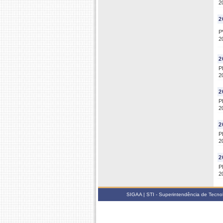
2
2
P
2
2
P
2
2
P
2
2
P
2
2
P
2
SIGAA | STI - Superintendência de Tecn