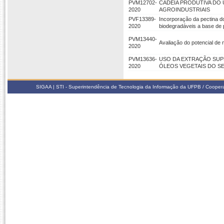
PVM12702-
CADEIA PRODUTIVA DO
2020
AGROINDUSTRIAIS
PVF13389-
Incorporação da pectina do
2020
biodegradáveis a base de 
PVM13440-
Avaliação do potencial de
2020
PVM13636-
USO DA EXTRAÇÃO SUP
2020
ÓLEOS VEGETAIS DO S
SIGAA | STI - Superintendência de Tecnologia da Informação da UFPB / Coope