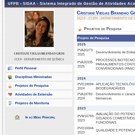
UFPB ›
SIGAA - Sistema Integrado de Gestão de Atividades Ac
Cristiani Viegas Brandao Gr
DQUI - CCEN - DEPARTAMENTO DE 
Projetos de Pesquisa
Projeto de Pesquisa
2025
PVA20273-
Desenvolvimento de Embala
CRISTIANI VIEGAS BRANDAO GRISI
2025
CCEN - DEPARTAMENTO DE QUÍMICA
PROCESSOS BIOTECNO
PVA20335-
PARA ALIMENTOS CONT
2025
Perfil Pessoal
CONVENCIONAIS (PANC
Disciplinas Ministradas
2024
PVO18094-
APLICAÇÃO TECNOLÓGIC
Projetos de Pesquisa
2024
BIODEGRADÁVEIS
PVA18782-
Desenvolvimento e caracte
Atividades de Extensão
2024
biomassas
Projetos de Monitoria
2023
AVALIAÇÃO DO POTENC
PVM16793-
Ir ao Menu Principal
GELADOS COMESTÍVEIS
2023
FUNCIONAIS
PVO16944-
QUALIDADE E POTENCI
2023