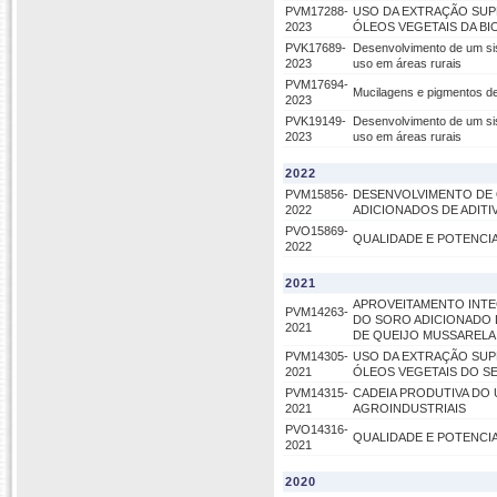
PVM17288-
USO DA EXTRAÇÃO SUP
2023
ÓLEOS VEGETAIS DA BI
PVK17689-
Desenvolvimento de um si
2023
uso em áreas rurais
PVM17694-
Mucilagens e pigmentos de 
2023
PVK19149-
Desenvolvimento de um si
2023
uso em áreas rurais
2022
PVM15856-
DESENVOLVIMENTO DE 
2022
ADICIONADOS DE ADITIV
PVO15869-
QUALIDADE E POTENCI
2022
2021
APROVEITAMENTO INTE
PVM14263-
DO SORO ADICIONADO 
2021
DE QUEIJO MUSSARELA
PVM14305-
USO DA EXTRAÇÃO SUP
2021
ÓLEOS VEGETAIS DO S
PVM14315-
CADEIA PRODUTIVA DO
2021
AGROINDUSTRIAIS
PVO14316-
QUALIDADE E POTENCI
2021
2020