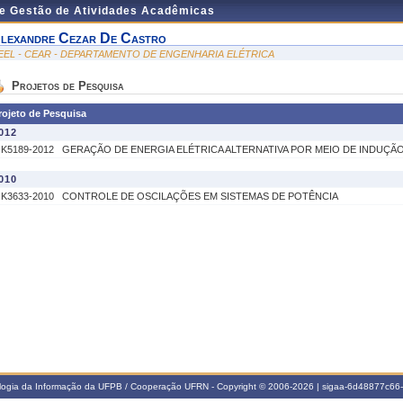
de Gestão de Atividades Acadêmicas
lexandre Cezar De Castro
EEL - CEAR - DEPARTAMENTO DE ENGENHARIA ELÉTRICA
Projetos de Pesquisa
rojeto de Pesquisa
012
IK5189-2012
GERAÇÃO DE ENERGIA ELÉTRICA ALTERNATIVA POR MEIO DE INDUÇÃ
010
IK3633-2010
CONTROLE DE OSCILAÇÕES EM SISTEMAS DE POTÊNCIA
ologia da Informação da UFPB / Cooperação UFRN - Copyright © 2006-2026 | sigaa-6d48877c6