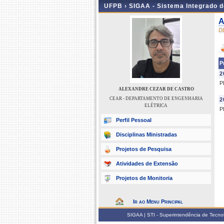
UFPB ›
SIGAA - Sistema Integrado 
A
D
P
2
P
ALEXANDRE CEZAR DE CASTRO
CEAR - DEPARTAMENTO DE ENGENHARIA
2
ELÉTRICA
P
Perfil Pessoal
Disciplinas Ministradas
Projetos de Pesquisa
Atividades de Extensão
Projetos de Monitoria
Ir ao Menu Principal
SIGAA | STI - Superintendência de Tecn