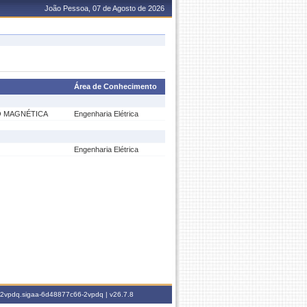
João Pessoa, 07 de Agosto de 2026
Área de Conhecimento
O MAGNÉTICA
Engenharia Elétrica
Engenharia Elétrica
6-2vpdq.sigaa-6d48877c66-2vpdq |
v26.7.8