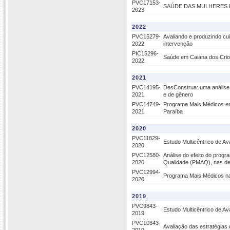
PVC17153-
SAÚDE DAS MULHERES 
2023
2022
PVC15279-
Avaliando e produzindo cu
2022
intervenção
PIC15296-
Saúde em Caiana dos Crio
2022
2021
PVC14195-
DesConstrua: uma análise 
2021
e de gênero
PVC14749-
Programa Mais Médicos em
2021
Paraíba
2020
PVC11829-
Estudo Multicêntrico de A
2020
PVC12580-
Análise do efeito do prog
2020
Qualidade (PMAQ), nas des
PVC12994-
Programa Mais Médicos na 
2020
2019
PVC9843-
Estudo Multicêntrico de A
2019
PVC10343-
Avaliação das estratégias