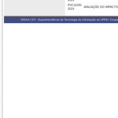
2019
PVC11035-
AVALIAÇÃO DO IMPACTO
2019
SIGAA | STI - Superintendência de Tecnologia da Informação da UFPB / Coope