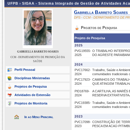
UFPB ›
SIGAA - Sistema Integrado de Gestão de Atividades Ac
Gabriella Barreto Soares
DPS - CCM - DEPARTAMENTO DE 
Projetos de Pesquisa
Projeto de Pesquisa
2025
PVG19555-
O TRABALHO INTERPROF
GABRIELLA BARRETO SOARES
2025
DO AGRESTE PARAIBAN
CCM - DEPARTAMENTO DE PROMOÇÃO DA
SAÚDE
2024
Perfil Pessoal
PVC17662-
Trabalho, Saúde e Ambient
2024
comunidades tradicionais
Disciplinas Ministradas
PVC17923-
CAMINHOS DO TRABALH
2024
QUE ATINGEM TRABALH
Projetos de Pesquisa
PID18769-
A CARTILHA, AS MARÉS
Atividades de Extensão
2024
RESERVA EXTRATIVISTA
PVC19385-
Trabalho, Saúde e Ambient
Projetos de Monitoria
2024
comunidades tradicionais
2023
Ir ao Menu Principal
PVC17098-
CONSTRUÇÃO DE TERRI
2023
PESCA EM ACAÚ-PITIMB