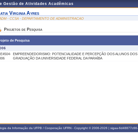
de Gestão de Atividades Acadêmicas
atia Virginia Ayres
ADM - CCSA - DEPARTAMENTO DE ADMINISTRACAO
Projetos de Pesquisa
rojeto de Pesquisa
006
IE4504-
EMPREENDEDORISMO: POTENCIALIDADE E PERCEPÇÃO DOS ALUNOS DOS
006
GRADUAÇÃO DA UNIVERSIDADE FEDERAL DA PARAÍBA
ologia da Informação da UFPB / Cooperação UFRN - Copyright © 2006-2026 | sigaa-6d48877c6