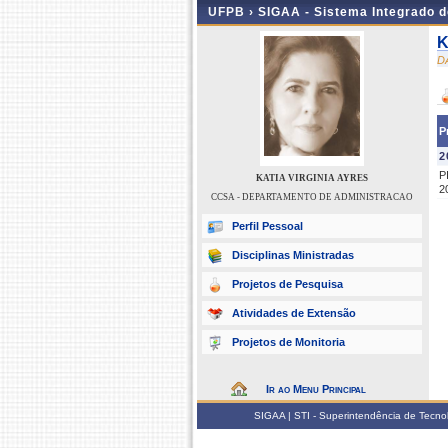
UFPB ›
SIGAA - Sistema Integrado 
K
D
P
2
P
KATIA VIRGINIA AYRES
2
CCSA - DEPARTAMENTO DE ADMINISTRACAO
Perfil Pessoal
Disciplinas Ministradas
Projetos de Pesquisa
Atividades de Extensão
Projetos de Monitoria
Ir ao Menu Principal
SIGAA | STI - Superintendência de Tecn