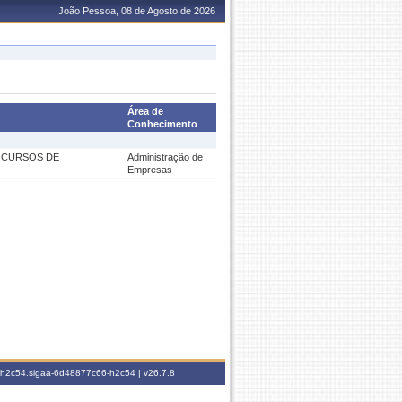
João Pessoa, 08 de Agosto de 2026
Área de
Conhecimento
 CURSOS DE
Administração de
Empresas
6-h2c54.sigaa-6d48877c66-h2c54 |
v26.7.8