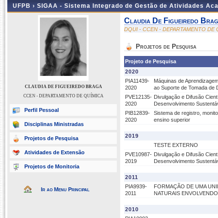
UFPB ›
SIGAA - Sistema Integrado de Gestão de Atividades Ac
Claudia De Figueiredo Bra
DQUI - CCEN - DEPARTAMENTO DE 
Projetos de Pesquisa
Projeto de Pesquisa
2020
PIA11439-
Máquinas de Aprendizagem 
CLAUDIA DE FIGUEIREDO BRAGA
2020
ao Suporte de Tomada de 
CCEN - DEPARTAMENTO DE QUÍMICA
PVE12135-
Divulgação e Difusão Cient
2020
Desenvolvimento Sustentáv
Perfil Pessoal
PIB12839-
Sistema de registro, monito
2020
ensino superior
Disciplinas Ministradas
2019
Projetos de Pesquisa
TESTE EXTERNO
Atividades de Extensão
PVE10987-
Divulgação e Difusão Cient
2019
Desenvolvimento Sustentá
Projetos de Monitoria
2011
PIA9939-
FORMAÇÃO DE UMA UNID
Ir ao Menu Principal
2011
NATURAIS ENVOLVENDO 
2010