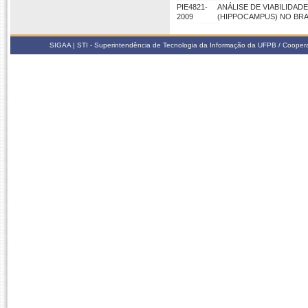
PIE4821-
ANÁLISE DE VIABILIDA
2009
(HIPPOCAMPUS) NO BRA
SIGAA | STI - Superintendência de Tecnologia da Informação da UFPB / Coope