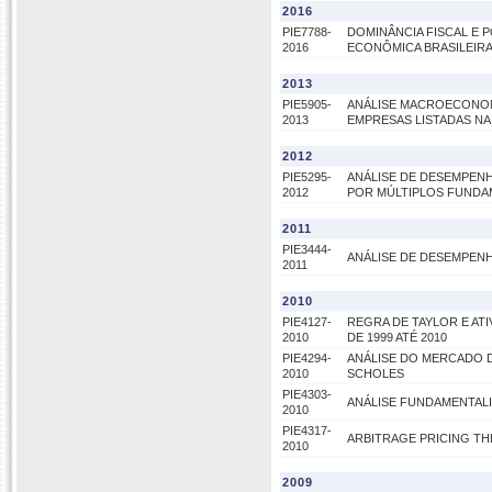
2016
PIE7788-
DOMINÂNCIA FISCAL E P
2016
ECONÔMICA BRASILEIRA 
2013
PIE5905-
ANÁLISE MACROECONOM
2013
EMPRESAS LISTADAS N
2012
PIE5295-
ANÁLISE DE DESEMPENH
2012
POR MÚLTIPLOS FUNDA
2011
PIE3444-
ANÁLISE DE DESEMPENH
2011
2010
PIE4127-
REGRA DE TAYLOR E ATI
2010
DE 1999 ATÉ 2010
PIE4294-
ANÁLISE DO MERCADO 
2010
SCHOLES
PIE4303-
ANÁLISE FUNDAMENTALI
2010
PIE4317-
ARBITRAGE PRICING TH
2010
2009