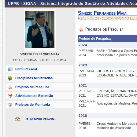
UFPB ›
SIGAA - Sistema Integrado de Gestão de Atividades Ac
Sinezio Fernandes Maia
PSAE - CCSA - DEPARTAMENTO DE
Projetos de Pesquisa
Projeto de Pesquisa
2024
PIE18466-
Análise Técnica e Ciclos E
SINEZIO FERNANDES MAIA
2024
antecipada e a política mone
CCSA - DEPARTAMENTO DE ECONOMIA
2023
Perfil Pessoal
PVE16474-
CICLOS ECONÔMICOS E 
2023
ECONOMETRIA DE SÉRI
Disciplinas Ministradas
2021
Projetos de Pesquisa
PIE13261-
EDUCAÇÃO FINANCEIRA 
2021
ENSINO ESTADUAL DA P
Atividades de Extensão
PVE14877-
Aplicações de Modelos Predi
Projetos de Monitoria
2021
2018
Ir ao Menu Principal
PVE851-
Cross Hedge no Mercado de
2018
Modelos de Volatilidade