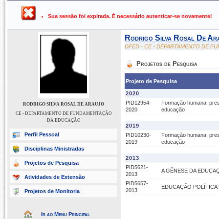
UFPB ›
SIGAA - Sistema Integrado de Gestão de Atividades Ac
Sua sessão foi expirada. É necessário autenticar-se novamente!
Rodrigo Silva Rosal De Ar
DFED - CE - DEPARTAMENTO DE 
Projetos de Pesquisa
Projeto de Pesquisa
2020
PID12954-
Formação humana: pressup
RODRIGO SILVA ROSAL DE ARAUJO
2020
educação
CE - DEPARTAMENTO DE FUNDAMENTAÇÃO
DA EDUCAÇÃO
2019
Perfil Pessoal
PID10230-
Formação humana: pressup
2019
educação
Disciplinas Ministradas
2013
Projetos de Pesquisa
PID5621-
A GÊNESE DA EDUCA
2013
Atividades de Extensão
PID5657-
EDUCAÇÃO POLÍTICA
2013
Projetos de Monitoria
Ir ao Menu Principal