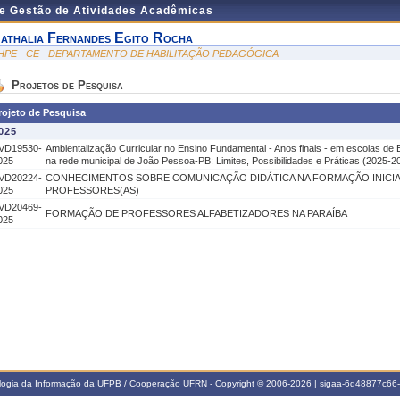
de Gestão de Atividades Acadêmicas
athalia Fernandes Egito Rocha
HPE - CE - DEPARTAMENTO DE HABILITAÇÃO PEDAGÓGICA
Projetos de Pesquisa
rojeto de Pesquisa
025
VD19530-
Ambientalização Curricular no Ensino Fundamental - Anos finais - em escolas de
025
na rede municipal de João Pessoa-PB: Limites, Possibilidades e Práticas (2025-2
VD20224-
CONHECIMENTOS SOBRE COMUNICAÇÃO DIDÁTICA NA FORMAÇÃO INICIA
025
PROFESSORES(AS)
VD20469-
FORMAÇÃO DE PROFESSORES ALFABETIZADORES NA PARAÍBA
025
ologia da Informação da UFPB / Cooperação UFRN - Copyright © 2006-2026 | sigaa-6d48877c6