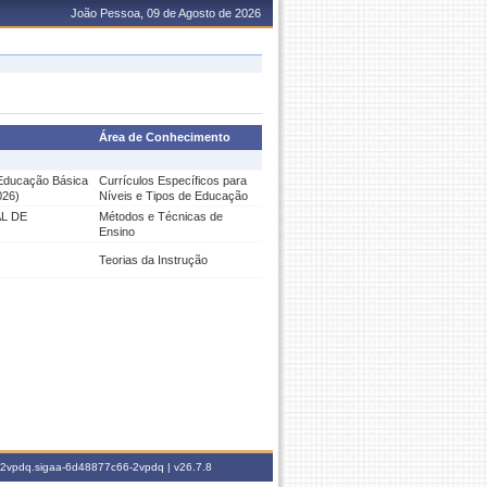
João Pessoa, 09 de Agosto de 2026
Área de Conhecimento
 Educação Básica
Currículos Específicos para
026)
Níveis e Tipos de Educação
L DE
Métodos e Técnicas de
Ensino
Teorias da Instrução
6-2vpdq.sigaa-6d48877c66-2vpdq |
v26.7.8