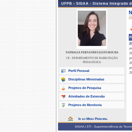
UFPB ›
SIGAA - Sistema Integrado 
N
D
P
2
P
NATHALIA FERNANDES EGITO ROCHA
2
CE - DEPARTAMENTO DE HABILITAÇÃO
P
PEDAGÓGICA
2
P
Perfil Pessoal
2
Disciplinas Ministradas
Projetos de Pesquisa
Atividades de Extensão
Projetos de Monitoria
Ir ao Menu Principal
SIGAA | STI - Superintendência de Tecn